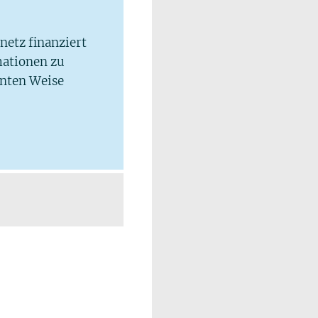
lnetz finanziert
mationen zu
hnten Weise