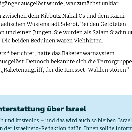
dgänger ausgelöst wurde, war zunächst unklar.
ch zwischen dem Kibbutz Nahal Os und dem Karni-
raelischen Wüstenstadt Sderot. Bei den Getöteten
n und einen Jungen. Sie wurden als Salam Siadin 
t. Die beiden Beduinen waren Viehhirten.
etz“ berichtet, hatte das Raketenwarnsystem
usgelöst. Dennoch bekannte sich die Terrorgruppe
 „Raketenangriff, der die Knesset-Wahlen stören“
chterstattung über Israel
ich und kostenlos – und das wird auch so bleiben. Israe
 in der Israelnetz-Redaktion dafür, Ihnen solide Infor