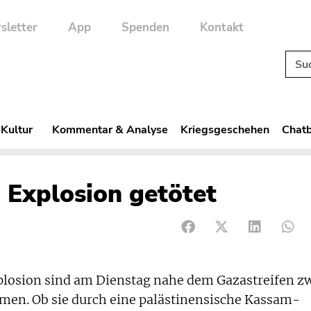
sletter
App
Spenden
Kontakt
 Kultur
Kommentar & Analyse
Kriegsgeschehen
Chatb
 Explosion getötet
plosion sind am Dienstag nahe dem Gazastreifen z
n. Ob sie durch eine palästinensische Kassam-