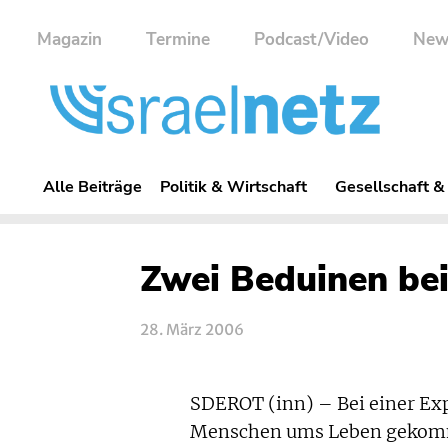
Magazin
Termine
Podcast/Video
New
Alle Beiträge
Politik & Wirtschaft
Gesellschaft &
Zwei Beduinen bei
28. März 2006
SDEROT (inn) – Bei einer Ex
Menschen ums Leben gekomme