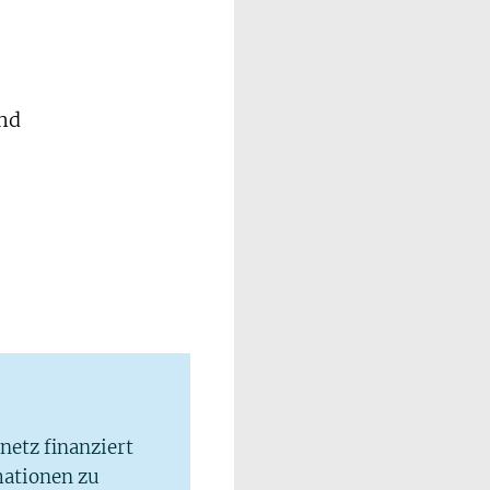
und
lnetz finanziert
mationen zu