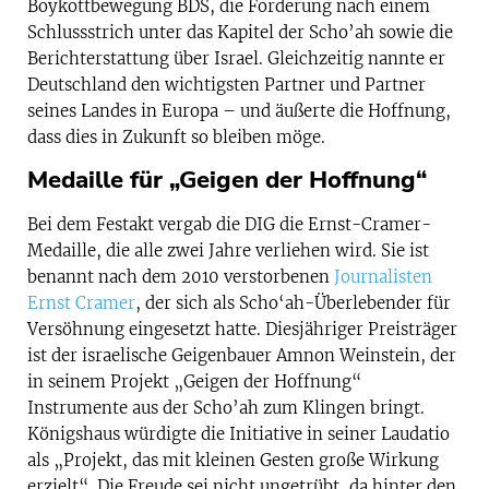
Boykottbewegung BDS, die Forderung nach einem
Schlussstrich unter das Kapitel der Scho’ah sowie die
Berichterstattung über Israel. Gleichzeitig nannte er
Deutschland den wichtigsten Partner und Partner
seines Landes in Europa – und äußerte die Hoffnung,
dass dies in Zukunft so bleiben möge.
Medaille für „Geigen der Hoffnung“
Bei dem Festakt vergab die DIG die Ernst-Cramer-
Medaille, die alle zwei Jahre verliehen wird. Sie ist
benannt nach dem 2010 verstorbenen
Journalisten
Ernst Cramer
, der sich als Scho‘ah-Überlebender für
Versöhnung eingesetzt hatte. Diesjähriger Preisträger
ist der israelische Geigenbauer Amnon Weinstein, der
in seinem Projekt „Geigen der Hoffnung“
Instrumente aus der Scho’ah zum Klingen bringt.
Königshaus würdigte die Initiative in seiner Laudatio
als „Projekt, das mit kleinen Gesten große Wirkung
erzielt“. Die Freude sei nicht ungetrübt, da hinter den