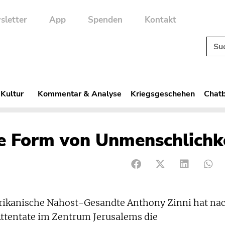
sletter
App
Spenden
Kontakt
 Kultur
Kommentar & Analyse
Kriegsgeschehen
Chatb
e Form von Unmenschlichk
ikanische Nahost-Gesandte Anthony Zinni hat na
Attentate im Zentrum Jerusalems die