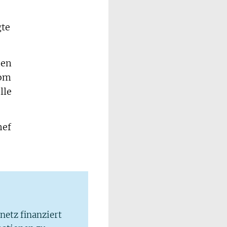
gte
hen
vom
lle
hef
lnetz finanziert