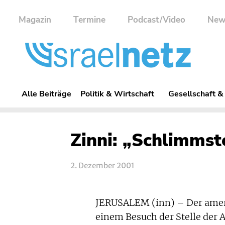
Magazin
Termine
Podcast/Video
New
Alle Beiträge
Politik & Wirtschaft
Gesellschaft &
Zinni: „Schlimmst
2. Dezember 2001
JERUSALEM (inn) – Der amer
einem Besuch der Stelle der 