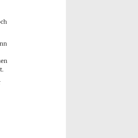
och
enn
e
uen
t.
r