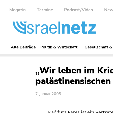
Magazin
Termine
Podcast/Video
New
Alle Beiträge
Politik & Wirtschaft
Gesellschaft &
„Wir leben im Kri
palästinensischen
7. Januar 2005
Kaddura Fares ist ein Vertret