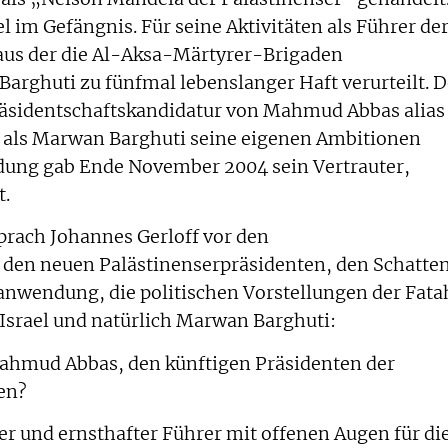
ael im Gefängnis. Für seine Aktivitäten als Führer de
aus der die Al-Aksa-Märtyrer-Brigaden
arghuti zu fünfmal lebenslanger Haft verurteilt. D
räsidentschaftskandidatur von Mahmud Abbas alias
, als Marwan Barghuti seine eigenen Ambitionen
idung gab Ende November 2004 sein Vertrauter,
t.
prach Johannes Gerloff vor den
 den neuen Palästinenserpräsidenten, den Schatte
anwendung, die politischen Vorstellungen der Fata
Israel und natürlich Marwan Barghuti:
Mahmud Abbas, den künftigen Präsidenten der
ren?
her und ernsthafter Führer mit offenen Augen für di