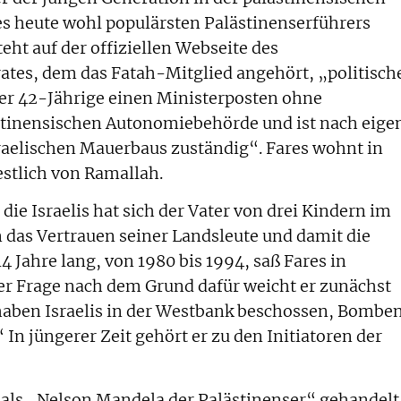
s heute wohl populärsten Palästinenserführers
eht auf der offiziellen Webseite des
rates, dem das Fatah-Mitglied angehört, „politisch
 der 42-Jährige einen Ministerposten ohne
ästinensischen Autonomiebehörde und ist nach eige
sraelischen Mauerbaus zuständig“. Fares wohnt in
stlich von Ramallah.
ie Israelis hat sich der Vater von drei Kindern im
n das Vertrauen seiner Landsleute und damit die
4 Jahre lang, von 1980 bis 1994, saß Fares in
er Frage nach dem Grund dafür weicht er zunächst
 haben Israelis in der Westbank beschossen, Bombe
n jüngerer Zeit gehört er zu den Initiatoren der
als „Nelson Mandela der Palästinenser“ gehandelt