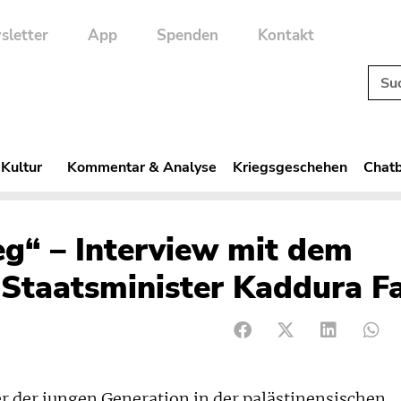
sletter
App
Spenden
Kontakt
 Kultur
Kommentar & Analyse
Kriegsgeschehen
Chatb
eg“ – Interview mit dem
 Staatsminister Kaddura F
er der jungen Generation in der palästinensischen