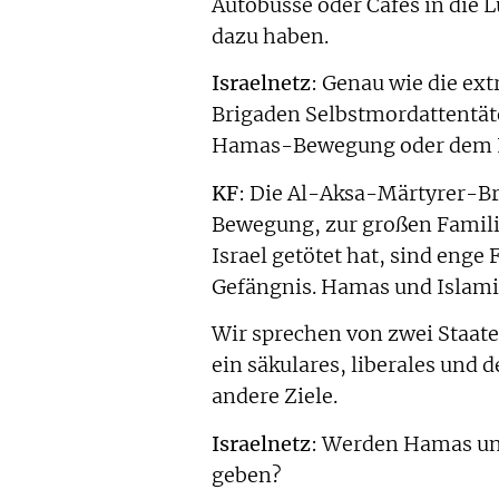
Autobusse oder Cafés in die L
dazu haben.
Israelnetz
: Genau wie die ex
Brigaden Selbstmordattentäte
Hamas-Bewegung oder dem I
KF
: Die Al-Aksa-Märtyrer-Br
Bewegung, zur großen Familie
Israel getötet hat, sind eng
Gefängnis. Hamas und Islami
Wir sprechen von zwei Staate
ein säkulares, liberales und
andere Ziele.
Israelnetz
: Werden Hamas un
geben?