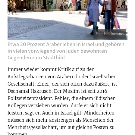
Foto: Israelnetz/mh
Etwa 20 Prozent Araber leben in Israel und gehören
in vielen vorwiegend von Juden bewohnten
Gegenden zum Stadtbild
Immer wieder kommt Kritik auf zu den
Aufstiegschancen von Arabern in der israelischen
Gesellschaft: Einer, der sich offen dazu äußert, ist
Dschamal Hakrusch. Der Muslim ist seit 2016
Polizeivizepräsident. Fehler, die einem jüdischen
Kollegen verziehen würden, dürfe er sich nicht
leisten, sagt er. Auch in Israel gilt: Minderheiten
müssen sich mehr anstrengen als Menschen der
Mehrheitsgesellschaft, um auf gleiche Posten zu
kommen.