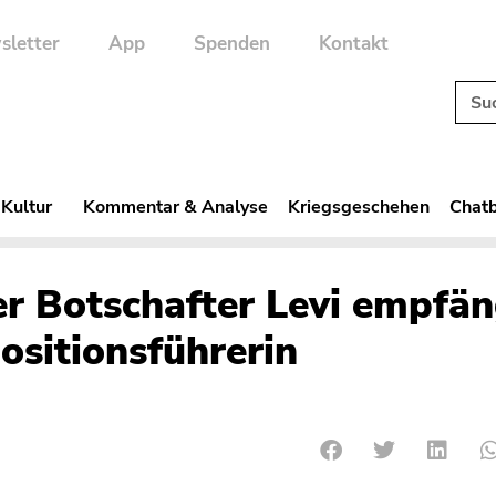
sletter
App
Spenden
Kontakt
 Kultur
Kommentar & Analyse
Kriegsgeschehen
Chatb
her Botschafter Levi empfä
ositionsführerin