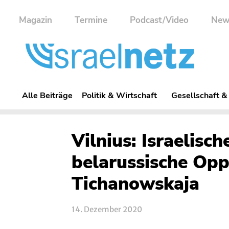
Magazin
Termine
Podcast/Video
New
Alle Beiträge
Politik & Wirtschaft
Gesellschaft &
Vilnius: Israelisc
belarussische Opp
Tichanowskaja
14. Dezember 2020