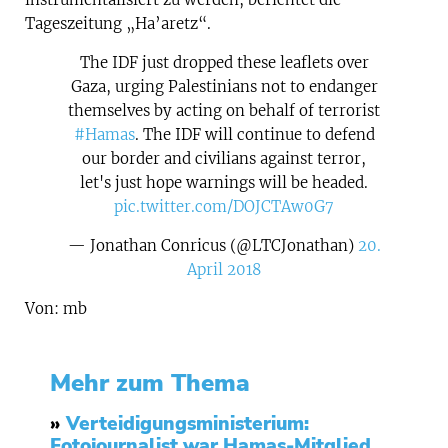
Tageszeitung „Ha’aretz“.
The IDF just dropped these leaflets over
Gaza, urging Palestinians not to endanger
themselves by acting on behalf of terrorist
#Hamas
. The IDF will continue to defend
our border and civilians against terror,
let's just hope warnings will be headed.
pic.twitter.com/DOJCTAw0G7
— Jonathan Conricus (@LTCJonathan)
20.
April 2018
Von: mb
Mehr zum Thema
»
Verteidigungsministerium:
Fotojournalist war Hamas-Mitglied