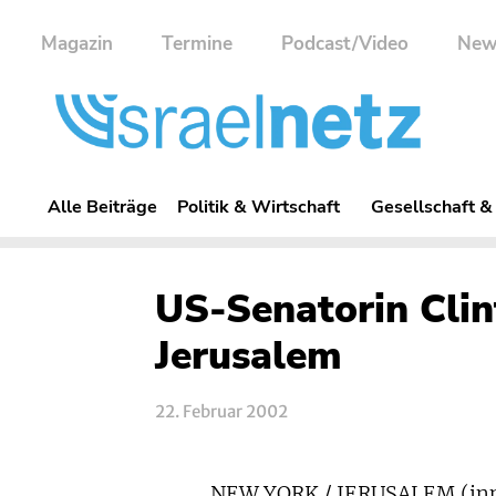
Magazin
Termine
Podcast/Video
New
Alle Beiträge
Politik & Wirtschaft
Gesellschaft &
US-Senatorin Clint
Jerusalem
22. Februar 2002
NEW YORK / JERUSALEM (inn) 