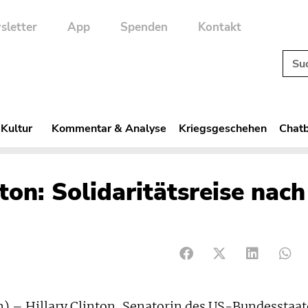
sletter
App
Spenden
Kontakt
 Kultur
Kommentar & Analyse
Kriegsgeschehen
Chatb
on: Solidaritätsreise nach
– Hillary Clinton, Senatorin des US-Bundesstaat