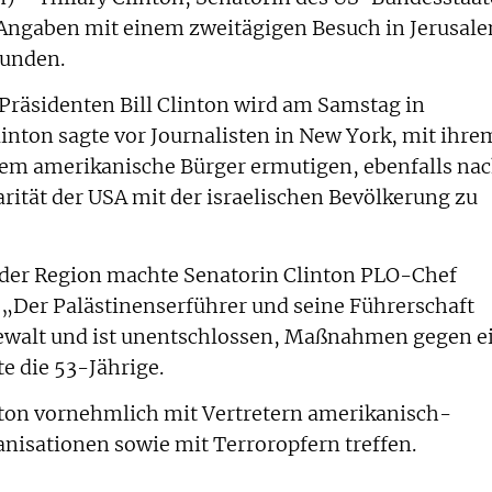
 Angaben mit einem zweitägigen Besuch in Jerusal
kunden.
räsidenten Bill Clinton wird am Samstag in
linton sagte vor Journalisten in New York, mit ihre
udem amerikanische Bürger ermutigen, ebenfalls na
darität der USA mit der israelischen Bevölkerung zu
n der Region machte Senatorin Clinton PLO-Chef
. „Der Palästinenserführer und seine Führerschaft
Gewalt und ist unentschlossen, Maßnahmen gegen e
te die 53-Jährige.
linton vornehmlich mit Vertretern amerikanisch-
anisationen sowie mit Terroropfern treffen.