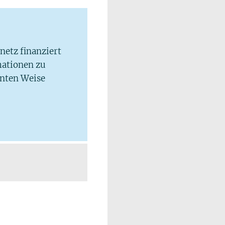
lnetz finanziert
mationen zu
hnten Weise