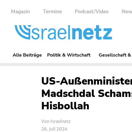
Magazin
Termine
Podcast/Video
New
Alle Beiträge
Politik & Wirtschaft
Gesellschaft &
US-Außenminister
Madschdal Schams
Hisbollah
Von Israelnetz
28. Juli 2024