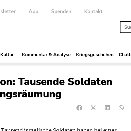
sletter
App
Spenden
Kontakt
 Kultur
Kommentar & Analyse
Kriegsgeschehen
Chatb
ion: Tausende Soldaten
ungsräumung
ausend israelische Soldaten haben bei einer