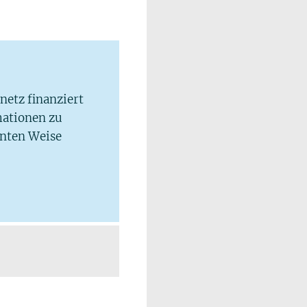
lnetz finanziert
mationen zu
hnten Weise