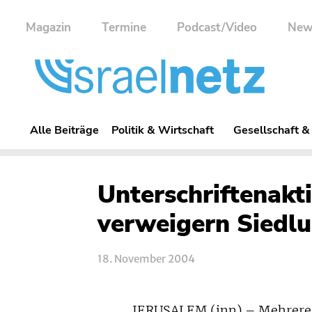
Magazin
Termine
Podcast/Video
New
Alle Beiträge
Politik & Wirtschaft
Gesellschaft &
Unterschriftenakt
verweigern Siedl
18. November 2004
JERUSALEM (inn) – Mehrere T