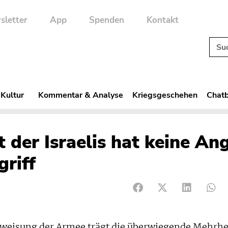
sletter
App
Spenden
Kontakt
 Kultur
Kommentar & Analyse
Kriegsgeschehen
Chatb
 der Israelis hat keine An
griff
weisung der Armee trägt die überwiegende Mehrhe