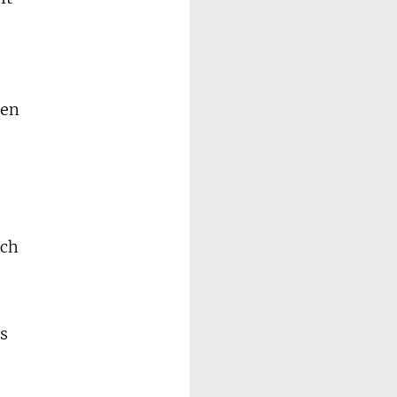
ren
och
ls