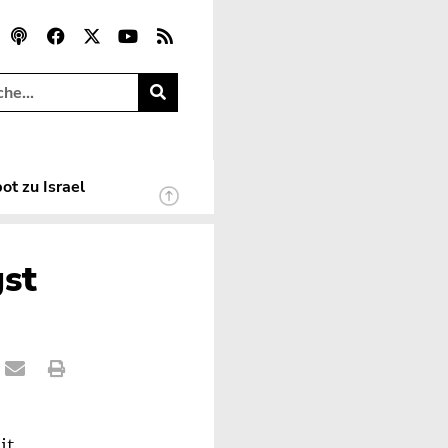
ot zu Israel
gst
it