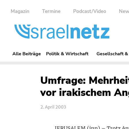
Magazin
Termine
Podcast/Video
New
Alle Beiträge
Politik & Wirtschaft
Gesellschaft &
Umfrage: Mehrheit
vor irakischem An
2. April 2003
JERUSALEM (inn) – Trotz An