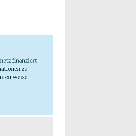
lnetz finanziert
mationen zu
hnten Weise