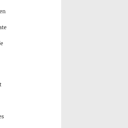
men
ate
fe
t
es