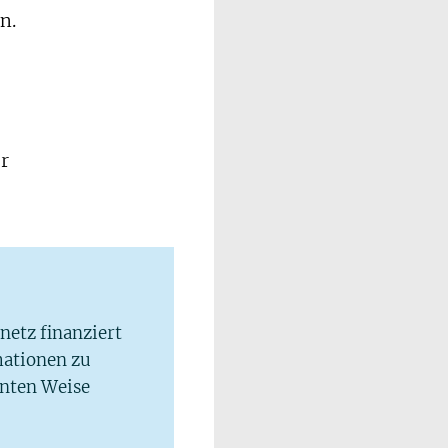
n.
r
lnetz finanziert
mationen zu
hnten Weise