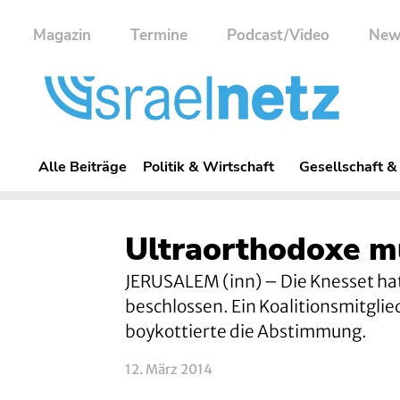
Magazin
Termine
Podcast/Video
New
Alle Beiträge
Politik & Wirtschaft
Gesellschaft &
Ultraorthodoxe m
JERUSALEM (inn) – Die Knesset ha
beschlossen. Ein Koalitionsmitgli
boykottierte die Abstimmung.
12. März 2014