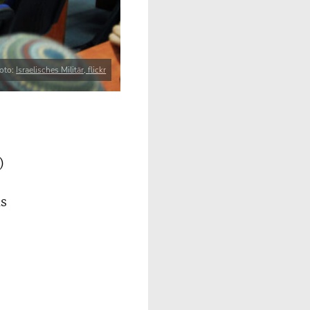
oto:
Israelisches Militär, flickr
)
as