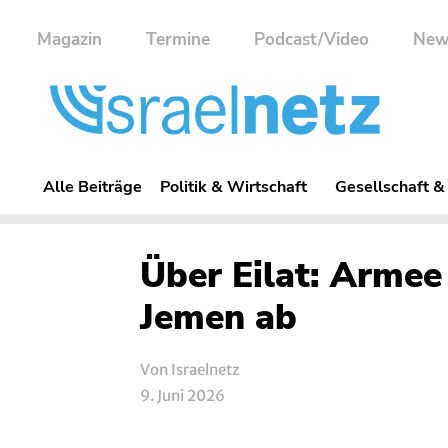
Magazin
Termine
Podcast/Video
New
Alle Beiträge
Politik & Wirtschaft
Gesellschaft &
Über Eilat: Arme
Jemen ab
Von Israelnetz
9. Juni 2026