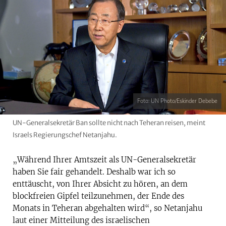
Foto: UN Photo/Eskinder Debebe
UN-Generalsekretär Ban sollte nicht nach Teheran reisen, meint
Israels Regierungschef Netanjahu.
„Während Ihrer Amtszeit als UN-Generalsekretär
haben Sie fair gehandelt. Deshalb war ich so
enttäuscht, von Ihrer Absicht zu hören, an dem
blockfreien Gipfel teilzunehmen, der Ende des
Monats in Teheran abgehalten wird“, so Netanjahu
laut einer Mitteilung des israelischen