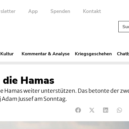
sletter
App
Spenden
Kontakt
 Kultur
Kommentar & Analyse
Kriegsgeschehen
Chatb
t die Hamas
ie Hamas weiter unterstützen. Das betonte der zw
j Adam Jussef am Sonntag.