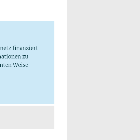
lnetz finanziert
mationen zu
hnten Weise