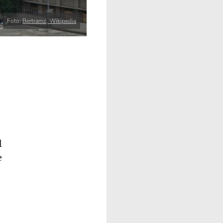
Foto:
Bertramz, Wikipedia
l
e