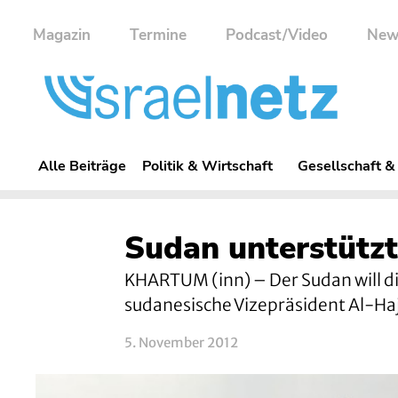
Magazin
Termine
Podcast/Video
New
Alle Beiträge
Politik & Wirtschaft
Gesellschaft &
Sudan unterstütz
KHARTUM (inn) – Der Sudan will d
sudanesische Vizepräsident Al-Ha
5. November 2012