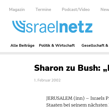
Magazin
Termine
Podcast/Video
New
Alle Beiträge
Politik & Wirtschaft
Gesellschaft &
Sharon zu Bush: „
1. Februar 2002
JERUSALEM (inn) – Israels Pr
Staaten bei seinem nächsten