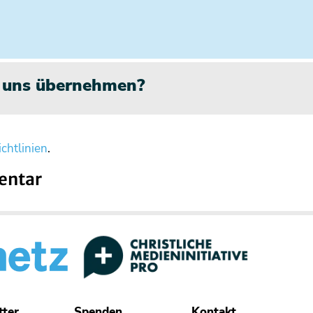
n uns übernehmen?
chtlinien
.
entar
tter
Spenden
Kontakt