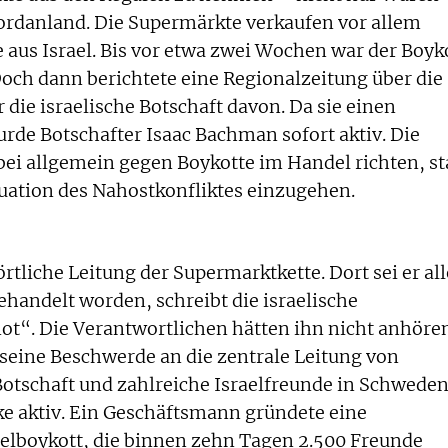
ordanland. Die Supermärkte verkaufen vor allem
aus Israel. Bis vor etwa zwei Wochen war der Boyk
och dann berichtete eine Regionalzeitung über die
r die israelische Botschaft davon. Da sie einen
rde Botschafter Isaac Bachman sofort aktiv. Die
bei allgemein gegen Boykotte im Handel richten, st
tuation des Nahostkonfliktes einzugehen.
tliche Leitung der Supermarktkette. Dort sei er all
ehandelt worden, schreibt die israelische
ot“. Die Verantwortlichen hätten ihn nicht anhöre
 seine Beschwerde an die zentrale Leitung von
Botschaft und zahlreiche Israelfreunde in Schwede
ke aktiv. Ein Geschäftsmann gründete eine
elboykott, die binnen zehn Tagen 2.500 Freunde