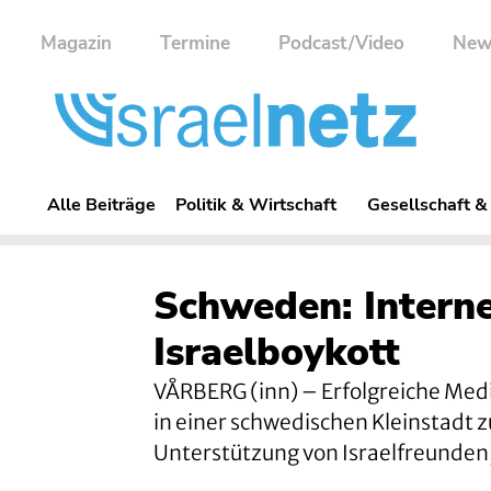
Magazin
Termine
Podcast/Video
New
Alle Beiträge
Politik & Wirtschaft
Gesellschaft &
Schweden: Intern
Israelboykott
VÅRBERG (inn) – Erfolgreiche Med
in einer schwedischen Kleinstadt z
Unterstützung von Israelfreunden,