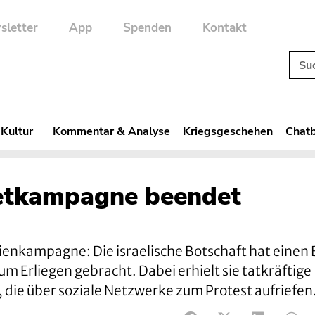
sletter
App
Spenden
Kontakt
 Kultur
Kommentar & Analyse
Kriegsgeschehen
Chatb
etkampagne beendet
ienkampagne: Die israelische Botschaft hat einen
um Erliegen gebracht. Dabei erhielt sie tatkräftige
 die über soziale Netzwerke zum Protest aufriefen