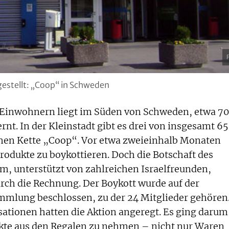
estellt: „Coop“ in Schweden
0 Einwohnern liegt im Süden von Schweden, etwa 70
nt. In der Kleinstadt gibt es drei von insgesamt 6
hen Kette „Coop“. Vor etwa zweieinhalb Monaten
Produkte zu boykottieren. Doch die Botschaft des
lm, unterstützt von zahlreichen Israelfreunden,
rch die Rechnung. Der Boykott wurde auf der
mmlung beschlossen, zu der 24 Mitglieder gehören
ationen hatten die Aktion angeregt. Es ging darum
ukte aus den Regalen zu nehmen – nicht nur Waren