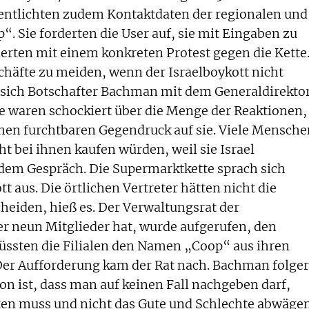
fentlichten zudem Kontaktdaten der regionalen und
. Sie forderten die User auf, sie mit Eingaben zu
erten mit einem konkreten Protest gegen die Kette
chäfte zu meiden, wenn der Israelboykott nicht
f sich Botschafter Bachman mit dem Generaldirekto
e waren schockiert über die Menge der Reaktionen,
einen furchtbaren Gegendruck auf sie. Viele Mensch
ht bei ihnen kaufen würden, weil sie Israel
 dem Gespräch. Die Supermarktkette sprach sich
 aus. Die örtlichen Vertreter hätten nicht die
cheiden, hieß es. Der Verwaltungsrat der
 neun Mitglieder hat, wurde aufgerufen, den
üssten die Filialen den Namen „Coop“ aus ihren
Der Aufforderung kam der Rat nach. Bachman folger
on ist, dass man auf keinen Fall nachgeben darf,
en muss und nicht das Gute und Schlechte abwäge