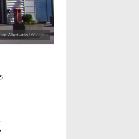
Foto: Albertyanks / Wikipedia
55
.
,