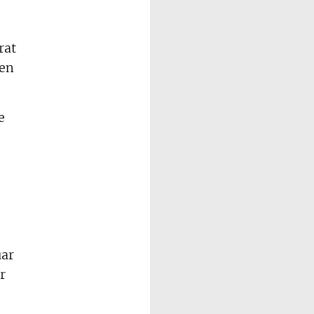
rat
ben
e
uar
r