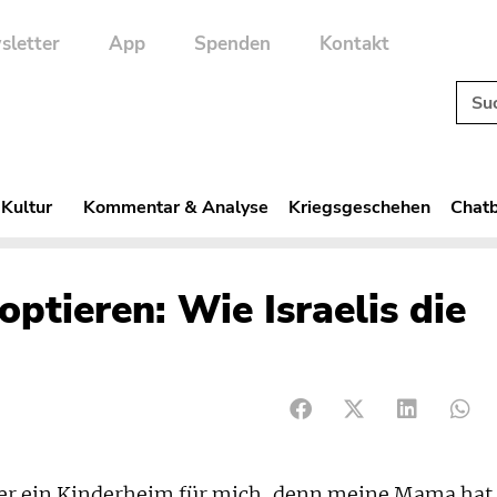
sletter
App
Spenden
Kontakt
 Kultur
Kommentar & Analyse
Kriegsgeschehen
Chatb
ptieren: Wie Israelis die
oder ein Kinderheim für mich, denn meine Mama hat