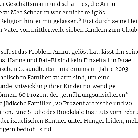
er Geschäftsmann und schafft es, die Armut
e zu Mea Schearim war er nicht religiös
Religion hinter mir gelassen.“ Erst durch seine Hei
er Vater von mittlerweile sieben Kindern zum Glau
selbst das Problem Armut gelöst hat, lässt ihn sein
s. Hanna und Bat-El sind kein Einzelfall in Israel.
lischen Gesundheitsministeriums im Jahre 2003
sraelischen Familien zu arm sind, um eine
unde Entwicklung ihrer Kinder notwendige
können. 60 Prozent der „ernährungsunsicheren“
e jüdische Familien, 20 Prozent arabische und 20
en. Eine Studie des Brookdale Instituts vom Febr
 der israelischen Rentner unter Hunger leiden, meh
ngern bedroht sind.