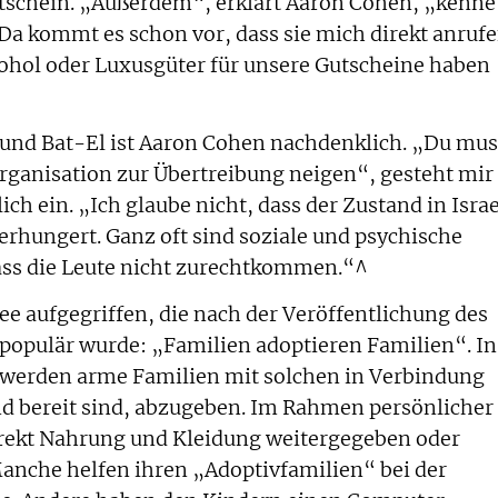
utschein. „Außerdem“, erklärt Aaron Cohen, „kenne
 Da kommt es schon vor, dass sie mich direkt anrufe
ohol oder Luxusgüter für unsere Gutscheine haben
 und Bat-El ist Aaron Cohen nachdenklich. „Du mus
organisation zur Übertreibung neigen“, gesteht mir
ich ein. „Ich glaube nicht, dass der Zustand in Israe
verhungert. Ganz oft sind soziale und psychische
ass die Leute nicht zurechtkommen.“^
ee aufgegriffen, die nach der Veröffentlichung des
populär wurde: „Familien adoptieren Familien“. In
erden arme Familien mit solchen in Verbindung
nd bereit sind, abzugeben. Im Rahmen persönlicher
rekt Nahrung und Kleidung weitergegeben oder
anche helfen ihren „Adoptivfamilien“ bei der