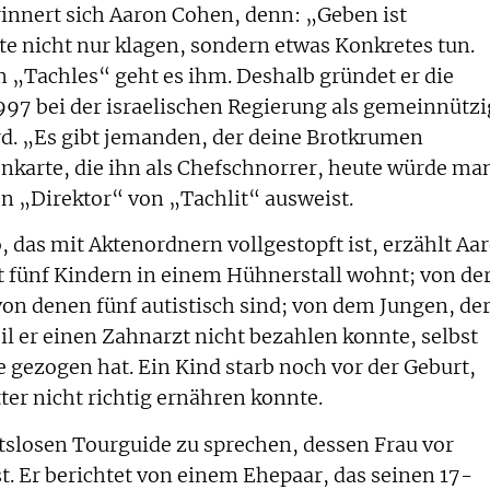
innert sich Aaron Cohen, denn: „Geben ist
e nicht nur klagen, sondern etwas Konkretes tun.
 „Tachles“ geht es ihm. Deshalb gründet er die
1997 bei der israelischen Regierung als gemeinnütz
d. „Es gibt jemanden, der deine Brotkrumen
tenkarte, die ihn als Chefschnorrer, heute würde ma
n „Direktor“ von „Tachlit“ ausweist.
 das mit Aktenordnern vollgestopft ist, erzählt Aa
 fünf Kindern in einem Hühnerstall wohnt; von de
von denen fünf autistisch sind; von dem Jungen, de
il er einen Zahnarzt nicht bezahlen konnte, selbst
 gezogen hat. Ein Kind starb noch vor der Geburt,
ter nicht richtig ernähren konnte.
tslosen Tourguide zu sprechen, dessen Frau vor
t. Er berichtet von einem Ehepaar, das seinen 17-