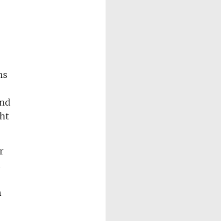
ns
und
ht
r
n
n