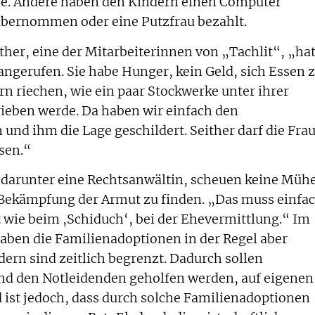
e. Andere haben den Kindern einen Computer
übernommen oder eine Putzfrau bezahlt.
sther, eine der Mitarbeiterinnen von „Tachlit“, „ha
angerufen. Sie habe Hunger, kein Geld, sich Essen 
n riechen, wie ein paar Stockwerke unter ihrer
ieben werde. Da haben wir einfach den
und ihm die Lage geschildert. Seither darf die Fra
ssen.“
 darunter eine Rechtsanwältin, scheuen keine Mühe
 Bekämpfung der Armut zu finden. „Das muss einfa
t wie beim ,Schiduch‘, bei der Ehevermittlung.“ Im
haben die Familienadoptionen in der Regel aber
ern sind zeitlich begrenzt. Dadurch sollen
d den Notleidenden geholfen werden, auf eigenen
 ist jedoch, dass durch solche Familienadoptionen