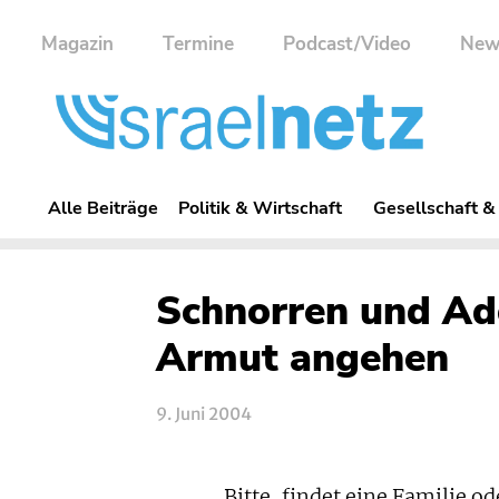
Magazin
Termine
Podcast/Video
New
Alle Beiträge
Politik & Wirtschaft
Gesellschaft &
Schnorren und Ado
Armut angehen
9. Juni 2004
„Bitte, findet eine Familie 