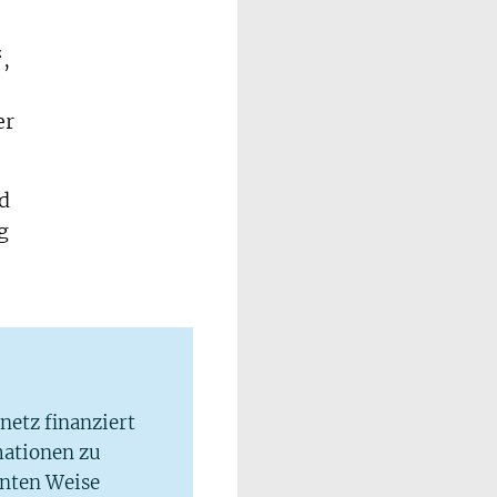
,
er
d
g
lnetz finanziert
mationen zu
hnten Weise