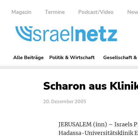
Magazin
Termine
Podcast/Video
New
Alle Beiträge
Politik & Wirtschaft
Gesellschaft &
Scharon aus Klini
20. Dezember 2005
JERUSALEM (inn) – Israels P
Hadassa-Universitätsklinik 