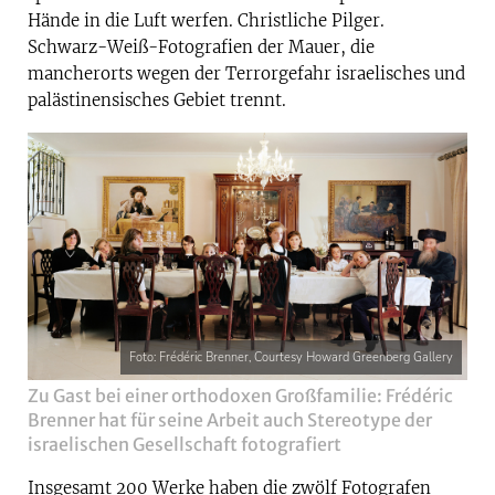
Hände in die Luft werfen. Christliche Pilger.
Schwarz-Weiß-Fotografien der Mauer, die
mancherorts wegen der Terrorgefahr israelisches und
palästinensisches Gebiet trennt.
Foto: Frédéric Brenner, Courtesy Howard Greenberg Gallery
Zu Gast bei einer orthodoxen Großfamilie: Frédéric
Brenner hat für seine Arbeit auch Stereotype der
israelischen Gesellschaft fotografiert
Insgesamt 200 Werke haben die zwölf Fotografen