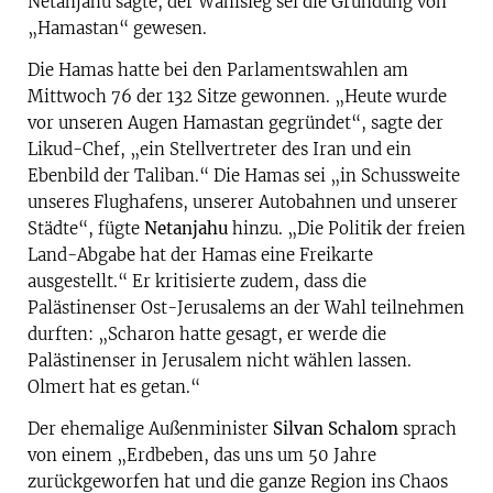
Netanjahu sagte, der Wahlsieg sei die Gründung von
„Hamastan“ gewesen.
Die Hamas hatte bei den Parlamentswahlen am
Mittwoch 76 der 132 Sitze gewonnen. „Heute wurde
vor unseren Augen Hamastan gegründet“, sagte der
Likud-Chef, „ein Stellvertreter des Iran und ein
Ebenbild der Taliban.“ Die Hamas sei „in Schussweite
unseres Flughafens, unserer Autobahnen und unserer
Städte“, fügte
Netanjahu
hinzu. „Die Politik der freien
Land-Abgabe hat der Hamas eine Freikarte
ausgestellt.“ Er kritisierte zudem, dass die
Palästinenser Ost-Jerusalems an der Wahl teilnehmen
durften: „Scharon hatte gesagt, er werde die
Palästinenser in Jerusalem nicht wählen lassen.
Olmert hat es getan.“
Der ehemalige Außenminister
Silvan Schalom
sprach
von einem „Erdbeben, das uns um 50 Jahre
zurückgeworfen hat und die ganze Region ins Chaos