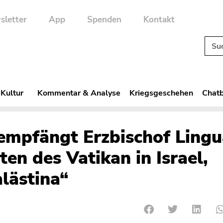
sletter
App
Spenden
Kontakt
 Kultur
Kommentar & Analyse
Kriegsgeschehen
Chatb
empfängt Erzbischof Lingu
en des Vatikan in Israel,
lästina“