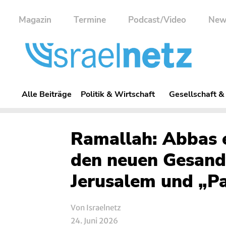
Magazin
Termine
Podcast/Video
New
Alle Beiträge
Politik & Wirtschaft
Gesellschaft &
Ramallah: Abbas 
den neuen Gesandt
Jerusalem und „Pa
Von Israelnetz
24. Juni 2026