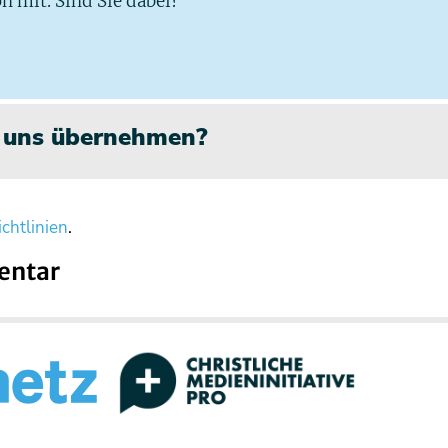
n mit. Sind Sie dabei?
n uns übernehmen?
chtlinien
.
entar