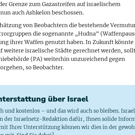
 der Grenze zum Gazastreifen auf israelischem
e nun auch Ashkelon beschossen.
schätzung von Beobachtern die bestehende Vermutu
errorgruppen die sogenannte „Hudna“ (Waffenpaus
ung ihrer Waffen genutzt haben. In Zukunft könnte
 weitere israelische Städte gerechnet werden, soll
miebehörde (PA) weiterhin unzureichend gegen
vorgehen, so Beobachter.
chterstattung über Israel
ich und kostenlos – und das wird auch so bleiben. Israe
 in der Israelnetz-Redaktion dafür, Ihnen solide Infor
 mit Ihrer Unterstützung können wir dies in der gewo