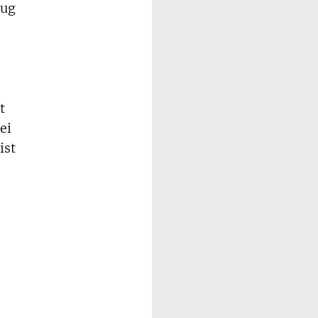
lug
t
ei
ist