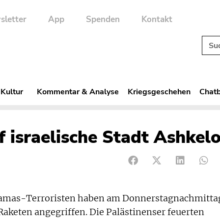
sletter
App
Spenden
Kontakt
 Kultur
Kommentar & Analyse
Kriegsgeschehen
Chatb
f israelische Stadt Ashkel
mas-Terroristen haben am Donnerstagnachmitta
aketen angegriffen. Die Palästinenser feuerten