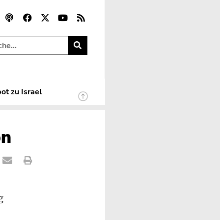
ot zu Israel
on
g