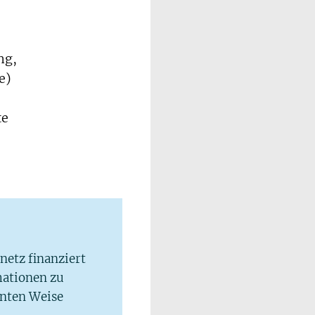
ng,
e)
te
lnetz finanziert
mationen zu
hnten Weise