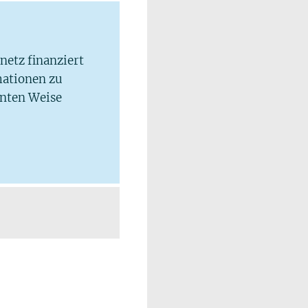
lnetz finanziert
mationen zu
hnten Weise