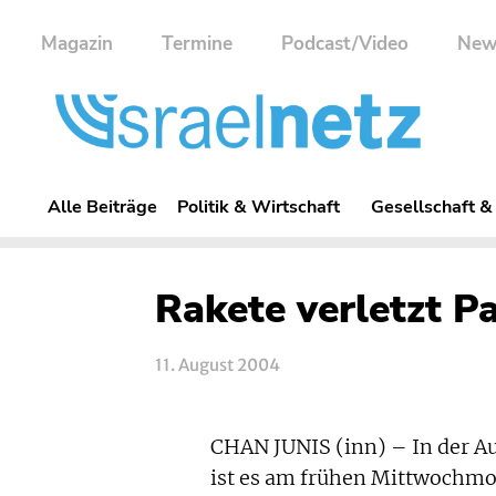
Magazin
Termine
Podcast/Video
New
Alle Beiträge
Politik & Wirtschaft
Gesellschaft &
Rakete verletzt P
11. August 2004
CHAN JUNIS (inn) – In der A
ist es am frühen Mittwochm