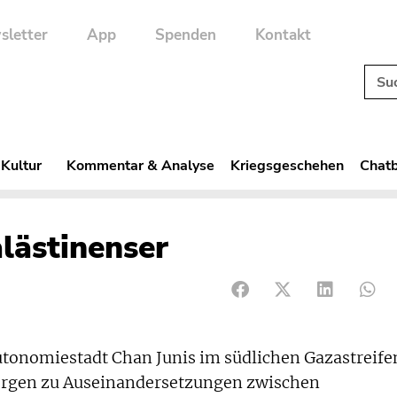
sletter
App
Spenden
Kontakt
 Kultur
Kommentar & Analyse
Kriegsgeschehen
Chatb
alästinenser
utonomiestadt Chan Junis im südlichen Gazastreife
orgen zu Auseinandersetzungen zwischen