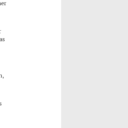
her
r
as
n,
s