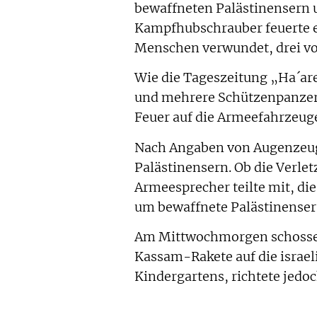
bewaffneten Palästinensern 
Kampfhubschrauber feuerte e
Menschen verwundet, drei vo
Wie die Tageszeitung „Ha´are
und mehrere Schützenpanzer i
Feuer auf die Armeefahrzeuge
Nach Angaben von Augenzeuge
Palästinensern. Ob die Verle
Armeesprecher teilte mit, die
um bewaffnete Palästinenser
Am Mittwochmorgen schossen 
Kassam-Rakete auf die israel
Kindergartens, richtete jedo