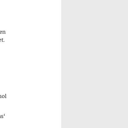
gen
t.
hol
as‘