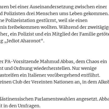
ren bei einer Auseinandersetzung zwischen einer
nd Polizisten drei Menschen ums Leben gekommen.
e Polizeistation gestürmt, weil sie einen
nis freibekommen wollten. Während der zweitägi
r, ein Polizist und ein Mitglied der Familie getöte
ng „Jediot Aharonot“.
er PA-Vorsitzende Mahmud Abbas, dem Chaos ein
cht und Ordnung wiederherstellen. Nur wenige
streifen ein Italiener vorübergehend entführt.
einen Club der Vereinten Nationen an, in dem Alko
palästinensischen Parlamentswahlen angesetzt. Abb
t in den Umfragen.