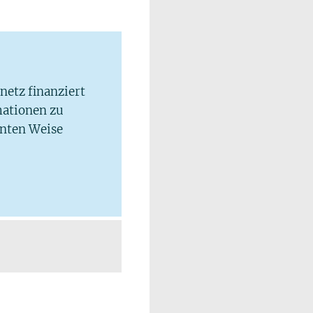
lnetz finanziert
mationen zu
hnten Weise