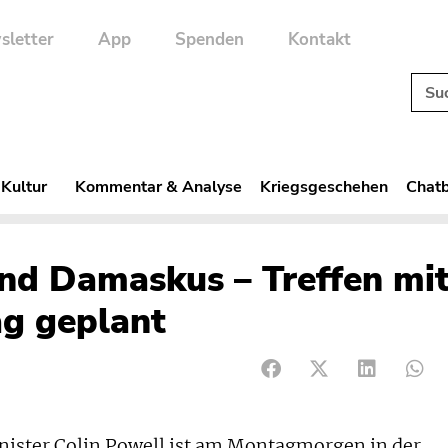
sletter
App
Spenden
Kontakt
 Kultur
Kommentar & Analyse
Kriegsgeschehen
Chatb
und Damaskus – Treffen mi
ag geplant
ister Colin Powell ist am Montagmorgen in der