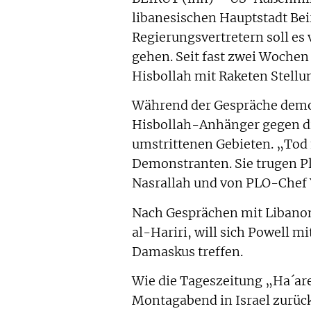
libanesischen Hauptstadt Bei
Regierungsvertretern soll es
gehen. Seit fast zwei Woche
Hisbollah mit Raketen Stellu
Während der Gespräche demon
Hisbollah-Anhänger gegen die
umstrittenen Gebieten. „Tod f
Demonstranten. Sie trugen P
Nasrallah und von PLO-Chef Y
Nach Gesprächen mit Libanon
al-Hariri, will sich Powell m
Damaskus treffen.
Wie die Tageszeitung „Ha´ar
Montagabend in Israel zurüc