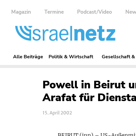
Magazin
Termine
Podcast/Video
New
Alle Beiträge
Politik & Wirtschaft
Gesellschaft &
Powell in Beirut 
Arafat für Dienst
15. April 2002
BEIRUT (inn) – US-Außenmin