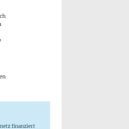
ich
m
e
hen
lnetz finanziert