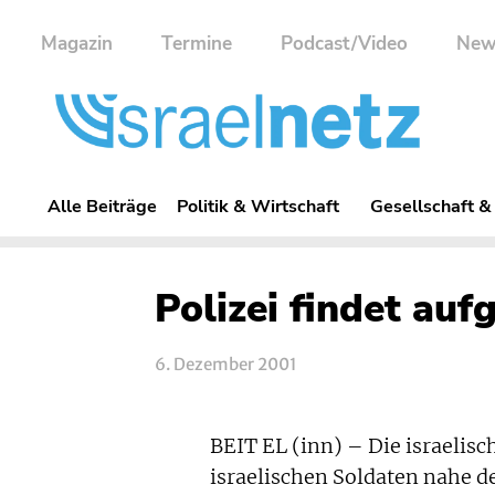
Magazin
Termine
Podcast/Video
New
Alle Beiträge
Politik & Wirtschaft
Gesellschaft &
Polizei findet au
6. Dezember 2001
BEIT EL (inn) – Die israelisc
israelischen Soldaten nahe 