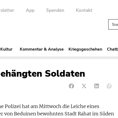
sletter
App
Spenden
Kontakt
 Kultur
Kommentar & Analyse
Kriegsgeschehen
Chatb
fgehängten Soldaten
he Polizei hat am Mittwoch die Leiche eines
der von Beduinen bewohnten Stadt Rahat im Süden