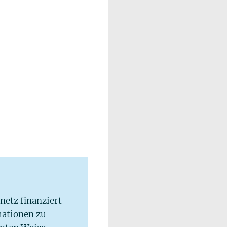
lnetz finanziert
mationen zu