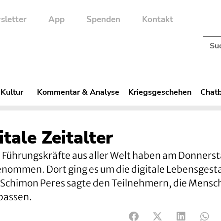
sletter
App
Spenden
Kontakt
 Kultur
Kommentar & Analyse
Kriegsgeschehen
Chatb
itale Zeitalter
 Führungskräfte aus aller Welt haben am Donnerst
genommen. Dort ging es um die digitale Lebensgest
t Schimon Peres sagte den Teilnehmern, die Mensc
passen.