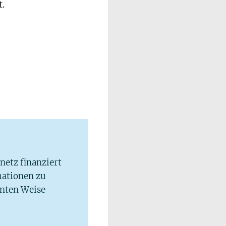
.
lnetz finanziert
mationen zu
hnten Weise