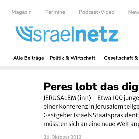
Magazin
Termine
Podcast/Video
New
Alle Beiträge
Politik & Wirtschaft
Gesellschaft &
Peres lobt das dig
JERUSALEM (inn) – Etwa 100 junge
einer Konferenz in Jerusalem teil
Gastgeber Israels Staatspräsiden
müssten sich an eine neue Welt an
26. Oktober 2012