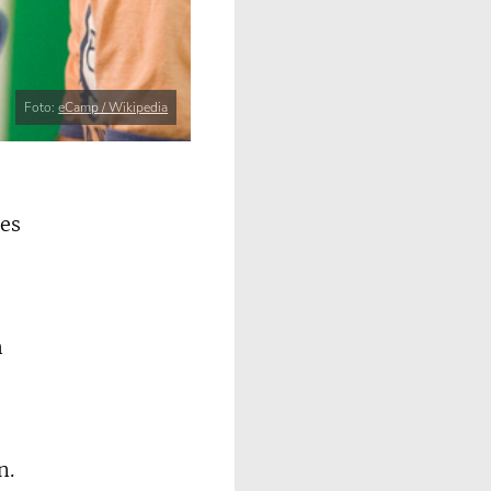
Foto:
eCamp / Wikipedia
des
h
n.