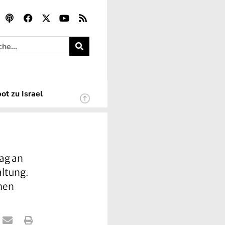
ot zu Israel
ag an
altung.
hen