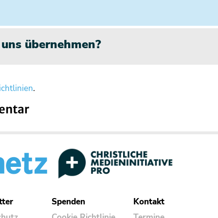
n uns übernehmen?
chtlinien
.
entar
tter
Spenden
Kontakt
chutz
Cookie Richtlinie
Termine