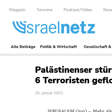
Magazin
Termine
Podcast/Video
New
Alle Beiträge
Politik & Wirtschaft
Gesellschaft &
Palästinenser stü
6 Terroristen gef
28. Januar 2002
JERUSALEM (inn) – Mehr als 