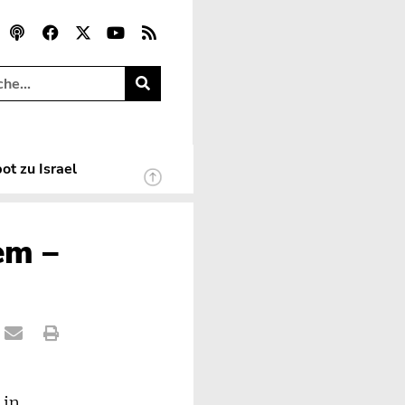
ot zu Israel
em –
 in