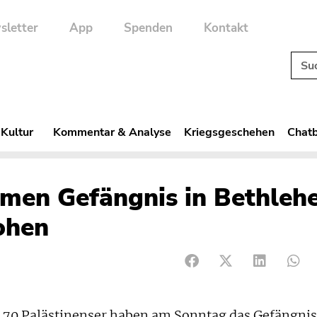
sletter
App
Spenden
Kontakt
 Kultur
Kommentar & Analyse
Kriegsgeschehen
Chatb
rmen Gefängnis in Bethleh
lohen
70 Palästinenser haben am Sonntag das Gefängnis