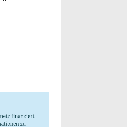
lnetz finanziert
mationen zu