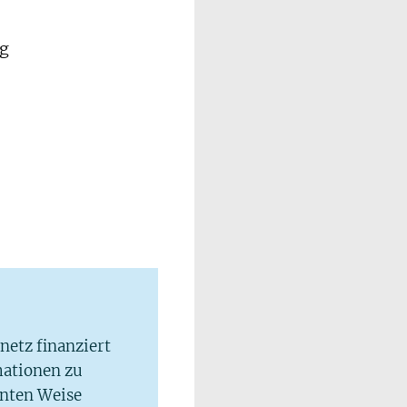
ug
e
lnetz finanziert
mationen zu
hnten Weise