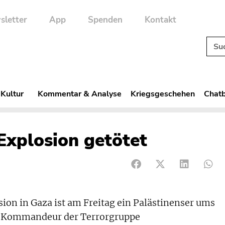
sletter
App
Spenden
Kontakt
 Kultur
Kommentar & Analyse
Kriegsgeschehen
Chatb
 Explosion getötet
sion in Gaza ist am Freitag ein Palästinenser ums
n Kommandeur der Terrorgruppe