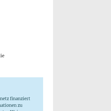
die
lnetz finanziert
mationen zu