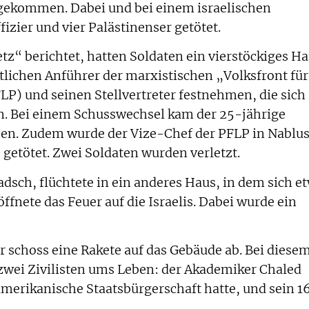
gekommen. Dabei und bei einem israelischen
izier und vier Palästinenser getötet.
tz“ berichtet, hatten Soldaten ein vierstöckiges H
rtlichen Anführer der marxistischen „Volksfront für
LP) und seinen Stellvertreter festnehmen, die sich 
n. Bei einem Schusswechsel kam der 25-jährige
ben. Zudem wurde der Vize-Chef der PFLP in Nablu
etötet. Zwei Soldaten wurden verletzt.
sch, flüchtete in ein anderes Haus, in dem sich e
röffnete das Feuer auf die Israelis. Dabei wurde ein
r schoss eine Rakete auf das Gebäude ab. Bei diese
zwei Zivilisten ums Leben: der Akademiker Chaled
amerikanische Staatsbürgerschaft hatte, und sein 1