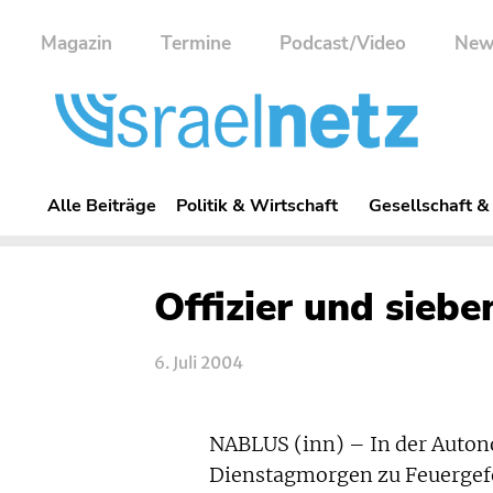
Magazin
Termine
Podcast/Video
New
Alle Beiträge
Politik & Wirtschaft
Gesellschaft &
Offizier und siebe
6. Juli 2004
NABLUS (inn) – In der Autono
Dienstagmorgen zu Feuergefe