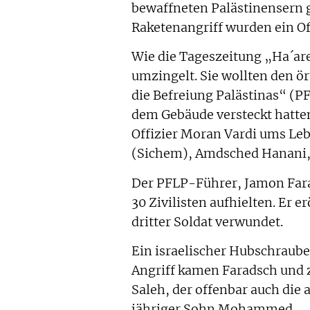
bewaffneten Palästinensern 
Raketenangriff wurden ein Off
Wie die Tageszeitung „Ha´are
umzingelt. Sie wollten den ö
die Befreiung Palästinas“ (PF
dem Gebäude versteckt hatte
Offizier Moran Vardi ums Le
(Sichem), Amdsched Hanani, g
Der PFLP-Führer, Jamon Farad
30 Zivilisten aufhielten. Er e
dritter Soldat verwundet.
Ein israelischer Hubschraube
Angriff kamen Faradsch und 
Saleh, der offenbar auch die 
jähriger Sohn Mohammed.