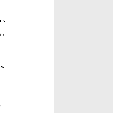
aus
in
s
twa
m
6-