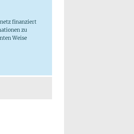
lnetz finanziert
mationen zu
hnten Weise