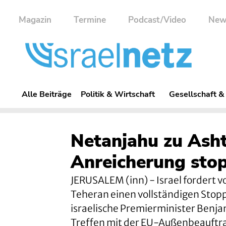
Magazin
Termine
Podcast/Video
New
Alle Beiträge
Politik & Wirtschaft
Gesellschaft &
Netanjahu zu Asht
Anreicherung sto
JERUSALEM (inn) - Israel fordert 
Teheran einen vollständigen Stop
israelische Premierminister Benj
Treffen mit der EU-Außenbeauftra