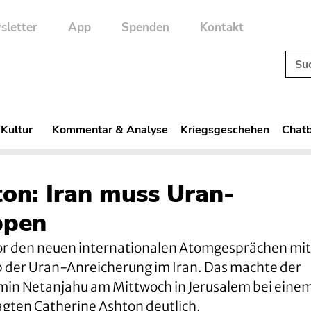
sletter
App
Spenden
Kontakt
 Kultur
Kommentar & Analyse
Kriegsgeschehen
Chatb
on: Iran muss Uran-
ppen
vor den neuen internationalen Atomgesprächen mit
p der Uran-Anreicherung im Iran. Das machte der
amin Netanjahu am Mittwoch in Jerusalem bei eine
gten Catherine Ashton deutlich.