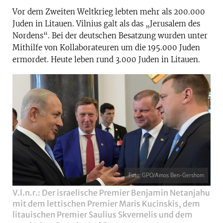
Vor dem Zweiten Weltkrieg lebten mehr als 200.000
Juden in Litauen. Vilnius galt als das „Jerusalem des
Nordens“. Bei der deutschen Besatzung wurden unter
Mithilfe von Kollaborateuren um die 195.000 Juden
ermordet. Heute leben rund 3.000 Juden in Litauen.
Foto: GPO/Amos Ben-Gershom
V.l.n.r.: Der israelische Premier Benjamin Netanjahu
mit dem lettischen Premier Maris Kucinskis, dem
litauischen Premier Saulius Skvernelis und dem