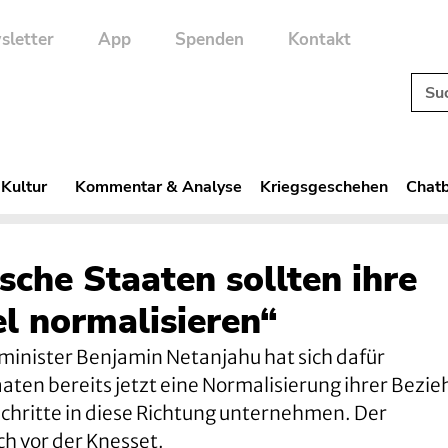
sletter
App
Spenden
Kontakt
 Kultur
Kommentar & Analyse
Kriegsgeschehen
Chatb
sche Staaten sollten ihre
el normalisieren“
minister Benjamin Netanjahu hat sich dafür
aten bereits jetzt eine Normalisierung ihrer Bezi
Schritte in diese Richtung unternehmen. Der
h vor der Knesset.