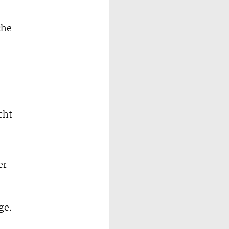
che
cht
er
ge.