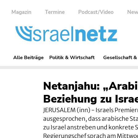
Magazin
Termine
Podcast/Video
New
Alle Beiträge
Politik & Wirtschaft
Gesellschaft &
Netanjahu: „Arabi
Beziehung zu Isra
JERUSALEM (inn) - Israels Premier
ausgesprochen, dass arabische Sta
zu Israel anstreben und konkrete 
Regierungschef sprach am Mittwoc