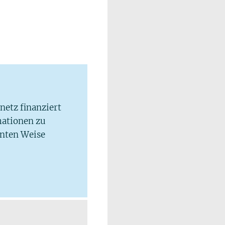
lnetz finanziert
mationen zu
hnten Weise