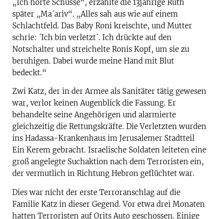
„Ich hörte Schüsse“, erzählte die 13jährige Ruth
später „Ma´ariv“. „Alles sah aus wie auf einem
Schlachtfeld. Das Baby Roni kreischte, und Mutter
schrie: ´Ich bin verletzt´. Ich drückte auf den
Notschalter und streichelte Ronis Kopf, um sie zu
beruhigen. Dabei wurde meine Hand mit Blut
bedeckt.“
Zwi Katz, der in der Armee als Sanitäter tätig gewesen
war, verlor keinen Augenblick die Fassung. Er
behandelte seine Angehörigen und alarmierte
gleichzeitig die Rettungskräfte. Die Verletzten wurden
ins Hadassa-Krankenhaus im Jerusalemer Stadtteil
Ein Kerem gebracht. Israelische Soldaten leiteten eine
groß angelegte Suchaktion nach dem Terroristen ein,
der vermutlich in Richtung Hebron geflüchtet war.
Dies war nicht der erste Terroranschlag auf die
Familie Katz in dieser Gegend. Vor etwa drei Monaten
hatten Terroristen auf Orits Auto geschossen. Einige