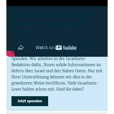
Ihr Beitrag für eine faire
Berichterstattung über
Israel
Bei Israelnetz sind alle Beiträge frei zugänglich
und kostenlos – und das wird auch so bleiben.
Israelnetz finanziert sich durch freiwillige
Spenden. Wir arbeiten in der Israelnetz-
Redaktion dafür, Ihnen solide Informationen zu
liefern über Israel und den Nahen Osten. Nur mit
Ihrer Unterstützung können wir dies in der
gewohnten Weise fortführen. Viele Israelnetz-
Leser helfen schon mit. Sind Sie dabei?
Jetzt spenden