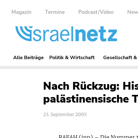
Magazin
Termine
Podcast/Video
New
Alle Beiträge
Politik & Wirtschaft
Gesellschaft &
Nach Rückzug: His
palästinensische T
23. September 2005
RAFAH (inn) – Die Nummer 1 a