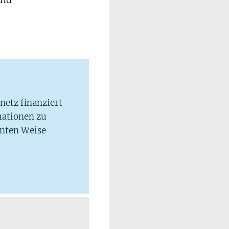
und
lnetz finanziert
mationen zu
hnten Weise