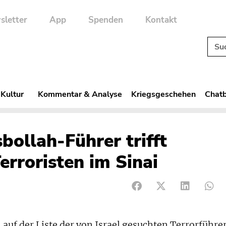
sletter
App
Spenden
Kontakt
 Kultur
Kommentar & Analyse
Kriegsgeschehen
Chatb
bollah-Führer trifft
erroristen im Sinai
uf der Liste der von Israel gesuchten Terrorführe