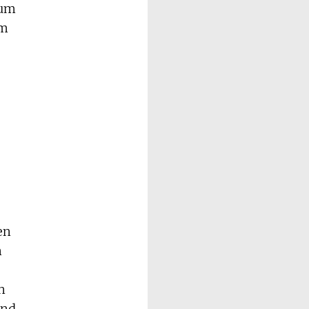
zum
em
en
n
e
n