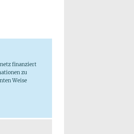
lnetz finanziert
mationen zu
hnten Weise