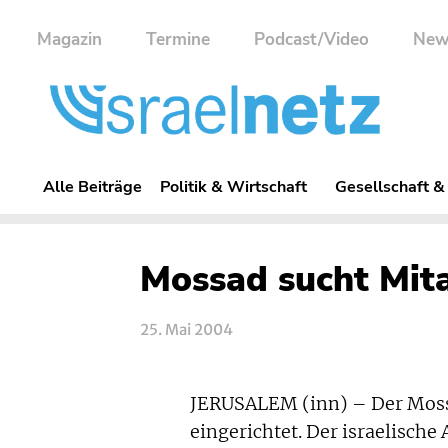
Magazin
Termine
Podcast/Video
New
Alle Beiträge
Politik & Wirtschaft
Gesellschaft &
Mossad sucht Mita
25. Mai 2004
JERUSALEM (inn) – Der Mossa
eingerichtet. Der israelische