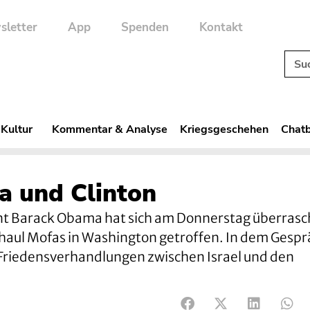
sletter
App
Spenden
Kontakt
 Kultur
Kommentar & Analyse
Kriegsgeschehen
Chatb
a und Clinton
t Barack Obama hat sich am Donnerstag überras
chaul Mofas in Washington getroffen. In dem Gespr
 Friedensverhandlungen zwischen Israel und den