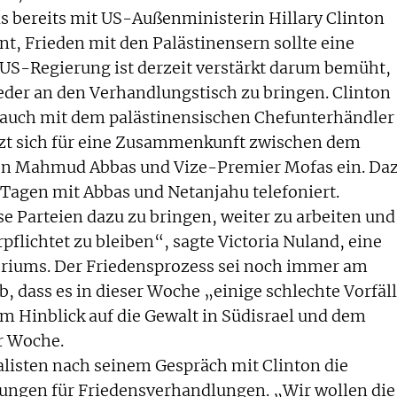
s bereits mit US-Außenministerin Hillary Clinton
ont, Frieden mit den Palästinensern sollte eine
ie US-Regierung ist derzeit verstärkt darum bemüht,
ieder an den Verhandlungstisch zu bringen. Clinton
 auch mit dem palästinensischen Chefunterhändler
etzt sich für eine Zusammenkunft zwischen dem
ten Mahmud Abbas und Vize-Premier Mofas ein. Da
 Tagen mit Abbas und Netanjahu telefoniert.
se Parteien dazu zu bringen, weiter zu arbeiten und
flichtet zu bleiben“, sagte Victoria Nuland, eine
riums. Der Friedensprozess sei noch immer am
ab, dass es in dieser Woche „einige schlechte Vorfäl
m Hinblick auf die Gewalt in Südisrael und dem
r Woche.
alisten nach seinem Gespräch mit Clinton die
ungen für Friedensverhandlungen. „Wir wollen die