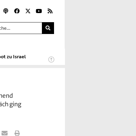
ot zu Israel
chend
äch ging