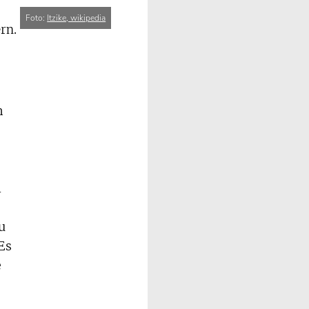
Foto:
Itzike, wikipedia
h
n
u
Es
e