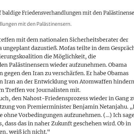
dlungen mit den Palästinensern.
effen mit dem nationalen Sicherheitsberater der
 ungeplant dazustieß. Mofas teilte in dem Gespräc
ierungskoalition die Möglichkeit, die
den Palästinensern wieder aufzunehmen. Obama
nen gegen den Iran zu verschärfen. Er habe Obamas
en Iran an der Entwicklung von Atomwaffen hinder
m Treffen vor Journalisten mit.
such, den Nahost-Friedensprozess wieder in Gang z
tützung von Premierminister Benjamin Netanjahu. „
che ohne Vorbedingungen aufzunehmen. (…) Ich sag
 dass das in naher Zukunft geschehen wird. Ob in
n, weiß ich nicht.“