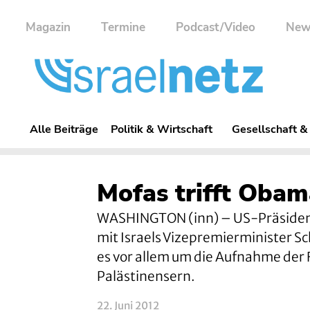
Magazin
Termine
Podcast/Video
New
Alle Beiträge
Politik & Wirtschaft
Gesellschaft &
Mofas trifft Obam
WASHINGTON (inn) – US-Präsiden
mit Israels Vizepremierminister S
es vor allem um die Aufnahme der
Palästinensern.
22. Juni 2012