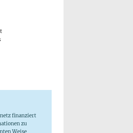
t
s
lnetz finanziert
mationen zu
hnten Weise