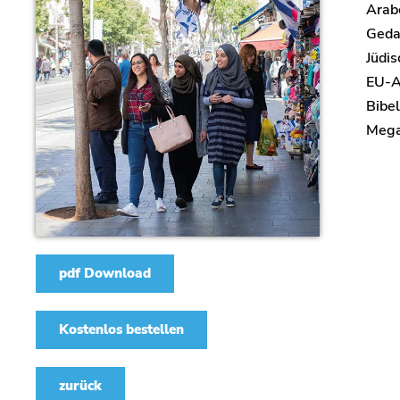
Arabe
Geda
Jüdi
EU-Au
Bibel
Megap
pdf Download
Kostenlos bestellen
zurück