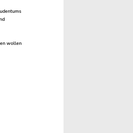
 Judentums
and
fen wollen