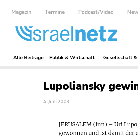
Magazin
Termine
Podcast/Video
New
Alle Beiträge
Politik & Wirtschaft
Gesellschaft &
Lupoliansky gewi
4. Juni 2003
JERUSALEM (inn) – Uri Lupol
gewonnen und ist damit der e