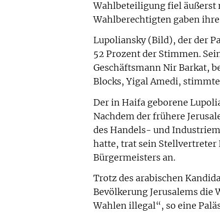
Wahlbeteiligung fiel äußerst 
Wahlberechtigten gaben ihre
Lupoliansky (Bild), der der P
52 Prozent der Stimmen. Sein
Geschäftsmann Nir Barkat, b
Blocks, Yigal Amedi, stimmten
Der in Haifa geborene Lupolia
Nachdem der frühere Jerusal
des Handels- und Industriem
hatte, trat sein Stellvertret
Bürgermeisters an.
Trotz des arabischen Kandida
Bevölkerung Jerusalems die W
Wahlen illegal“, so eine Palä