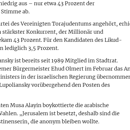
niedrig aus – nur etwa 43 Prozent der
 Stimme ab.
artei des Vereinigten Torajudentums angehört, erhi
 stärkster Konkurrent, der Millionär und
ekam 43 Prozent. Für den Kandidaten des Likud-
 lediglich 3,5 Prozent.
nsky ist bereits seit 1989 Mitglied im Stadtrat.
emer Bürgermeister Ehud Olmert im Februar das A
inisters in der israelischen Regierung übernomme
er Lupoliansky vorübergehend den Posten des
ten Musa Alayin boykottierte die arabische
ahlen. „Jerusalem ist besetzt, deshalb sind die
stinenserin, die anonym bleiben wollte.