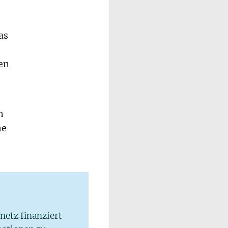
as
len
n
me
lnetz finanziert