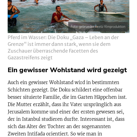
Foto: gebrueder beetz filmproduktion
Pferd im Wasser: Die Doku „Gaza – Leben an der
Grenze“ ist immer dann stark, wenn sie dem
Zuschauer überraschende Facetten des
Gazastreifens zeigt
Ein gewisser Wohlstand wird gezeigt
Auch ein gewisser Wohlstand wird in bestimmten
Schichten gezeigt. Die Doku schildert eine offenbar
besser situierte Familie, die im Garten Häppchen isst.
Die Mutter erzählt, dass ihr Vater ursprünglich aus
Jerusalem komme und einer der ersten gewesen sei,
der in Istanbul studieren durfte. Interessant ist, dass
sich das Alter der Tochter an der sogenannten
Zweiten Intifada orientiert. So wie man in