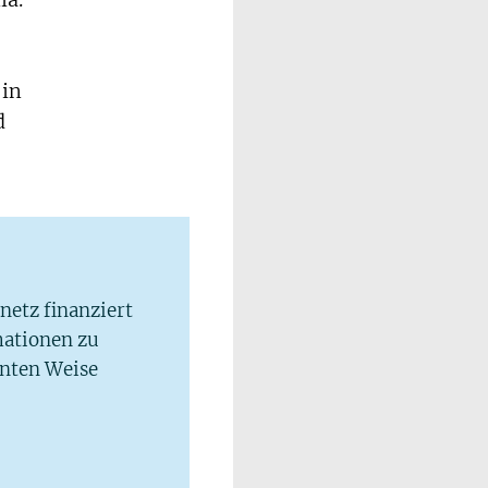
ia.
 in
d
lnetz finanziert
mationen zu
hnten Weise