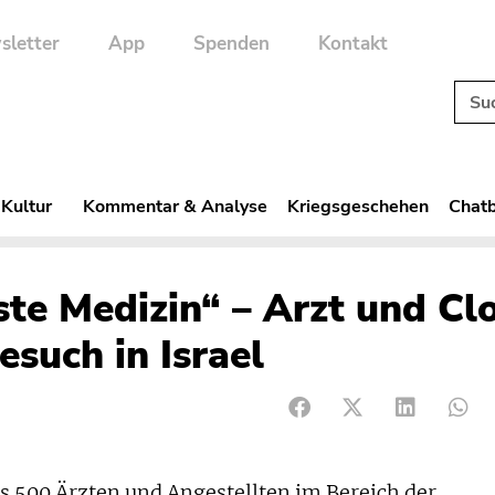
sletter
App
Spenden
Kontakt
 Kultur
Kommentar & Analyse
Kriegsgeschehen
Chatb
este Medizin“ – Arzt und C
such in Israel
s 500 Ärzten und Angestellten im Bereich der