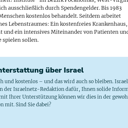
heit! Institute“ im Bezirk Pocahontas, West-Virgin
ich ausschließlich durch Spendengelder. Bis 1983
Menschen kostenlos behandelt. Seitdem arbeitet
es Lebenstraumes: Ein kostenfreies Krankenhaus,
t und ein intensives Miteinander von Patienten un
 spielen sollen.
chterstattung über Israel
ich und kostenlos – und das wird auch so bleiben. Israe
 in der Israelnetz-Redaktion dafür, Ihnen solide Infor
 mit Ihrer Unterstützung können wir dies in der gewo
n mit. Sind Sie dabei?