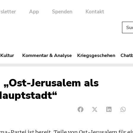
sletter
App
Spenden
Kontakt
 Kultur
Kommentar & Analyse
Kriegsgeschehen
Chatb
 „Ost-Jerusalem als
Hauptstadt“
-Partei ist bereit, Teile von Ost-Jerusalem für e