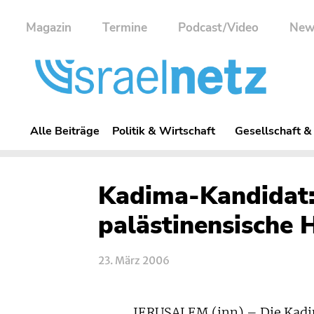
Magazin
Termine
Podcast/Video
New
Alle Beiträge
Politik & Wirtschaft
Gesellschaft &
Kadima-Kandidat:
palästinensische 
23. März 2006
JERUSALEM (inn) – Die Kadima