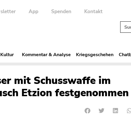
sletter
App
Spenden
Kontakt
 Kultur
Kommentar & Analyse
Kriegsgeschehen
Chatb
ser mit Schusswaffe im
usch Etzion festgenommen