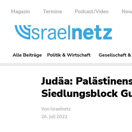
Magazin
Termine
Podcast/Video
New
Alle Beiträge
Politik & Wirtschaft
Gesellschaft &
Judäa: Palästinen
Siedlungsblock G
Von Israelnetz
26. Juli 2022