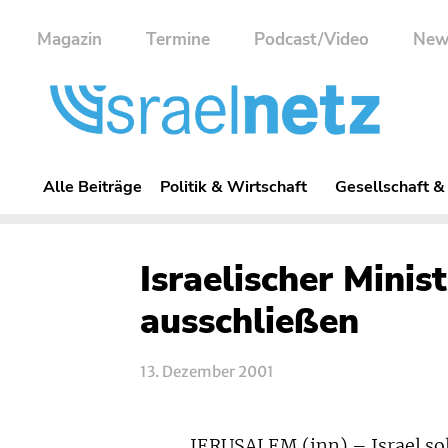
Magazin
Termine
Podcast/Video
New
Alle Beiträge
Politik & Wirtschaft
Gesellschaft &
Israelischer Minis
ausschließen
13. Dezember 2001
JERUSALEM (inn) – Israel sol