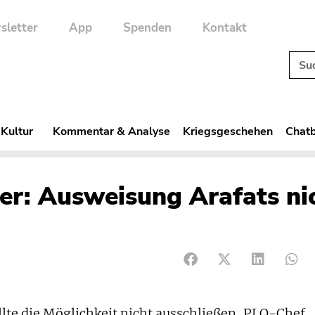
sletter
App
Spenden
Kontakt
 Kultur
Kommentar & Analyse
Kriegsgeschehen
Chatb
ter: Ausweisung Arafats ni
lte die Möglichkeit nicht ausschließen, PLO-Chef