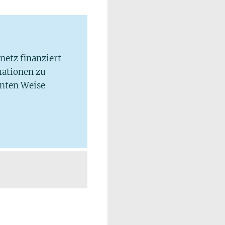
lnetz finanziert
mationen zu
hnten Weise