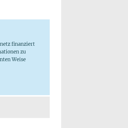
lnetz finanziert
mationen zu
hnten Weise