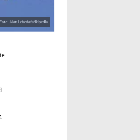
Foto: Alan Lebeda/Wikipedia
ie
d
h