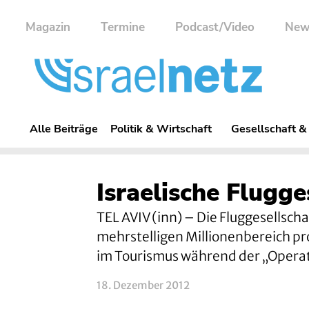
Magazin
Termine
Podcast/Video
New
Alle Beiträge
Politik & Wirtschaft
Gesellschaft &
Israelische Flugge
TEL AVIV (inn) – Die Fluggesellscha
mehrstelligen Millionenbereich pro
im Tourismus während der „Operat
18. Dezember 2012