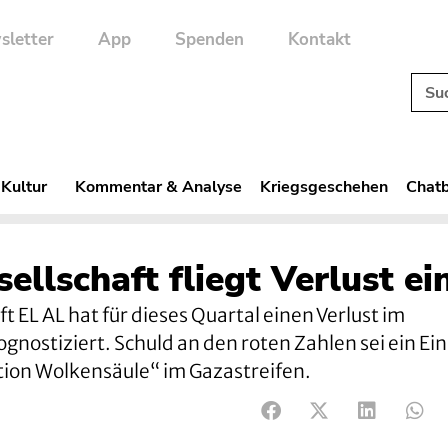
sletter
App
Spenden
Kontakt
 Kultur
Kommentar & Analyse
Kriegsgeschehen
Chatb
sellschaft fliegt Verlust ei
ft EL AL hat für dieses Quartal einen Verlust im
gnostiziert. Schuld an den roten Zahlen sei ein Ei
ion Wolkensäule“ im Gazastreifen.