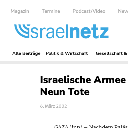
Magazin
Termine
Podcast/Video
New
Alle Beiträge
Politik & Wirtschaft
Gesellschaft &
Israelische Armee 
Neun Tote
6. März 2002
GAZA (inn) – Nachdem Palästi