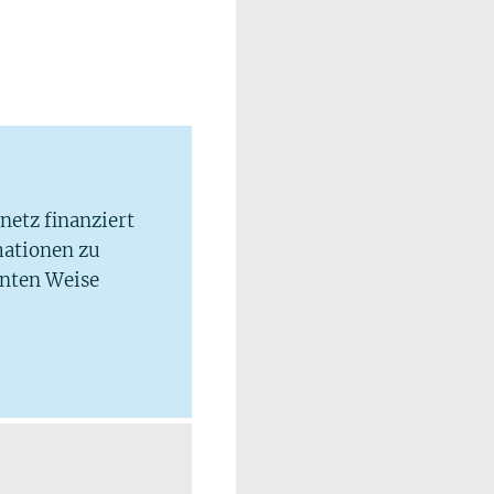
lnetz finanziert
mationen zu
hnten Weise