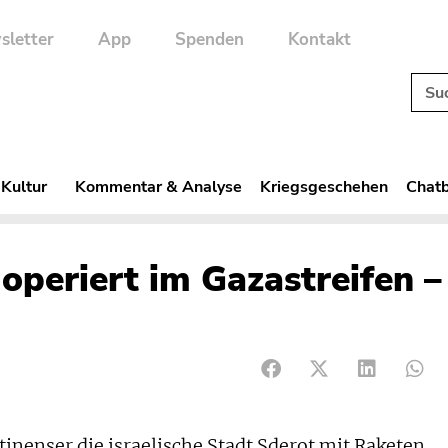
sletter
App
Spenden
Kontakt
 Kultur
Kommentar & Analyse
Kriegsgeschehen
Chatb
operiert im Gazastreifen –
nenser die israelische Stadt Sderot mit Raketen