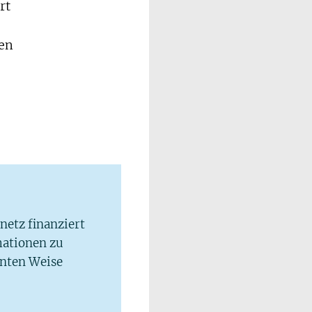
rt
ren
lnetz finanziert
mationen zu
hnten Weise