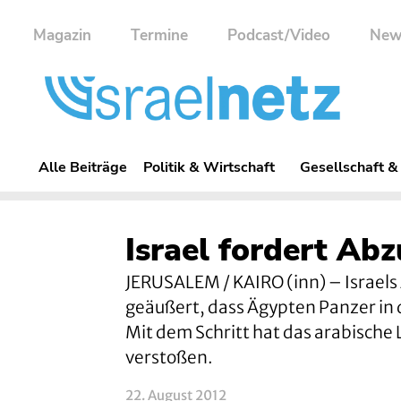
Magazin
Termine
Podcast/Video
New
Alle Beiträge
Politik & Wirtschaft
Gesellschaft &
Israel fordert Abz
JERUSALEM / KAIRO (inn) – Israels
geäußert, dass Ägypten Panzer in d
Mit dem Schritt hat das arabische
verstoßen.
22. August 2012