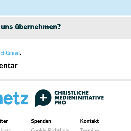
n uns übernehmen?
chtlinien
.
entar
tter
Spenden
Kontakt
chutz
Cookie Richtlinie
Termine