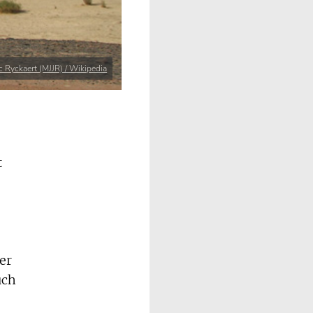
c Ryckaert (MJJR) / Wikipedia
t
er
uch