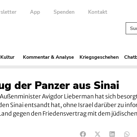
sletter
App
Spenden
Kontakt
 Kultur
Kommentar & Analyse
Kriegsgeschehen
Chatb
ug der Panzer aus Sinai
 Außenminister Avigdor Lieberman hat sich besorg
en Sinai entsandt hat, ohne Israel darüber zu inf
 Land gegen den Friedensvertrag mit dem jüdischen